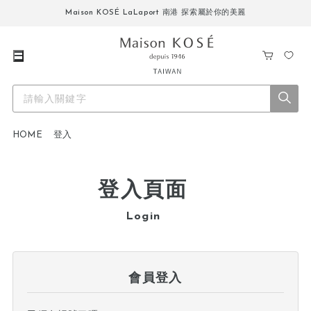
Maison KOSÉ LaLaport 南港 探索屬於你的美麗
購
我
物
的
車
最
愛
HOME
登入
登入頁面
Login
會員登入