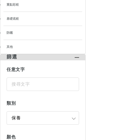
重點彩粧
基礎底粧
防曬
其他
篩選
任意文字
類別
顏色