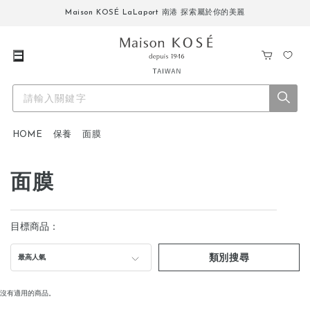
Maison KOSÉ LaLaport 南港 探索屬於你的美麗
購
我
物
的
車
最
愛
HOME
保養
面膜
面膜
目標商品：
類別搜尋
最高人氣
沒有適用的商品。