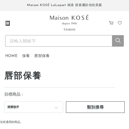
Maison KOSÉ LaLaport 南港 探索屬於你的美麗
購
我
物
的
車
最
愛
HOME
保養
唇部保養
唇部保養
目標商品：
類別搜尋
開賣順序
沒有適用的商品。