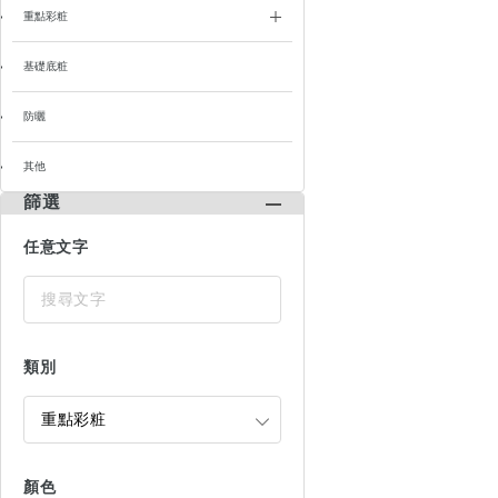
重點彩粧
基礎底粧
防曬
其他
篩選
任意文字
類別
顏色