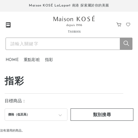
Maison KOSÉ LaLaport 南港 探索屬於你的美麗
購
我
物
的
車
最
愛
HOME
重點彩粧
指彩
指彩
目標商品：
類別搜尋
價格（低至高）
沒有適用的商品。