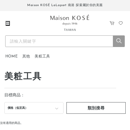
Maison KOSÉ LaLaport 南港 探索屬於你的美麗
購
我
物
的
車
最
愛
HOME
其他
美粧工具
美粧工具
目標商品：
類別搜尋
價格（低至高）
沒有適用的商品。