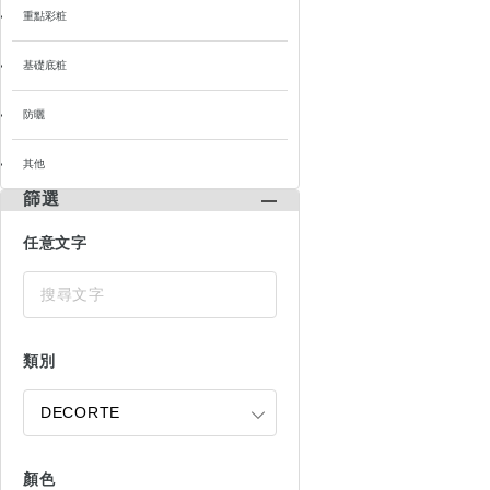
重點彩粧
基礎底粧
防曬
其他
篩選
任意文字
類別
顏色