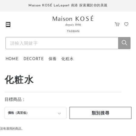
Maison KOSÉ LaLaport 南港 探索屬於你的美麗
購
我
物
的
車
最
愛
HOME
DECORTE
保養
化粧水
化粧水
目標商品：
類別搜尋
價格（高至低）
沒有適用的商品。