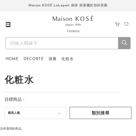
Maison KOSÉ LaLaport 南港 探索屬於你的美麗
購
我
物
的
車
最
愛
HOME
DECORTE
保養
化粧水
化粧水
目標商品：
類別搜尋
最高人氣
沒有適用的商品。