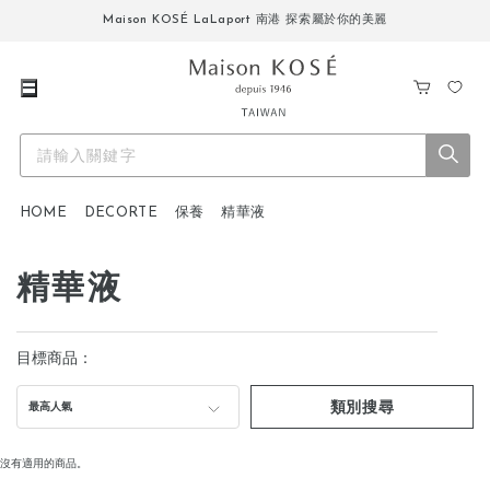
Maison KOSÉ LaLaport 南港 探索屬於你的美麗
購
我
物
的
車
最
愛
HOME
DECORTE
保養
精華液
精華液
目標商品：
類別搜尋
最高人氣
沒有適用的商品。