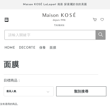
Maison KOSÉ LaLaport 南港 探索屬於你的美麗
購
我
物
的
車
最
愛
HOME
DECORTE
保養
面膜
面膜
目標商品：
類別搜尋
最高人氣
沒有適用的商品。