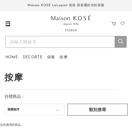
Maison KOSÉ LaLaport 南港 探索屬於你的美麗
購
我
物
的
車
最
愛
HOME
DECORTE
保養
按摩
按摩
目標商品：
類別搜尋
開賣順序
沒有適用的商品。