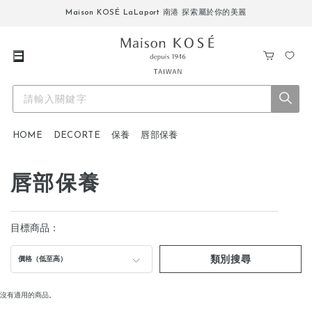
Maison KOSÉ LaLaport 南港 探索屬於你的美麗
購
我
物
的
車
最
愛
HOME
DECORTE
保養
唇部保養
唇部保養
目標商品：
類別搜尋
價格（低至高）
沒有適用的商品。