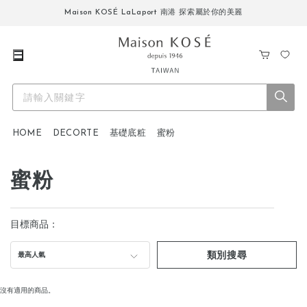
Maison KOSÉ LaLaport 南港 探索屬於你的美麗
購
我
物
的
車
最
愛
HOME
DECORTE
基礎底粧
蜜粉
蜜粉
目標商品：
類別搜尋
最高人氣
沒有適用的商品。