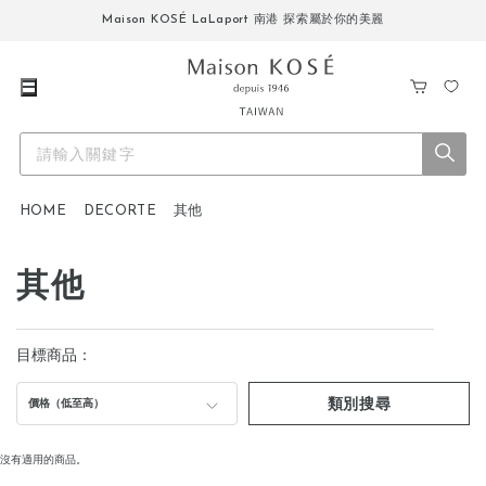
Maison KOSÉ LaLaport 南港 探索屬於你的美麗
購
我
物
的
車
最
愛
HOME
DECORTE
其他
其他
目標商品：
類別搜尋
價格（低至高）
沒有適用的商品。