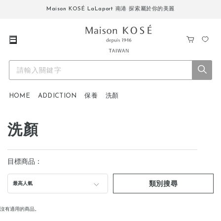
Maison KOSÉ LaLaport 南港 探索屬於你的美麗
購
我
物
的
車
最
愛
HOME
ADDICTION
保養
洗顏
洗顏
目標商品：
類別搜尋
最高人氣
沒有適用的商品。