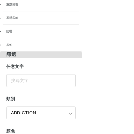
重點彩粧
基礎底粧
防曬
其他
篩選
任意文字
類別
顏色