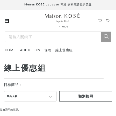
Maison KOSÉ LaLaport 南港 探索屬於你的美麗
購
我
物
的
車
最
愛
HOME
ADDICTION
保養
線上優惠組
線上優惠組
目標商品：
類別搜尋
最高人氣
沒有適用的商品。