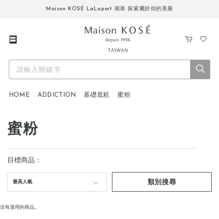
Maison KOSÉ LaLaport 南港 探索屬於你的美麗
購
我
物
的
車
最
愛
HOME
ADDICTION
基礎底粧
蜜粉
蜜粉
目標商品：
類別搜尋
最高人氣
沒有適用的商品。