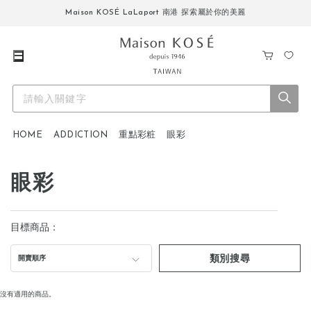
Maison KOSÉ LaLaport 南港 探索屬於你的美麗
購
我
物
的
車
最
愛
HOME
ADDICTION
重點彩粧
眼彩
眼彩
目標商品：
類別搜尋
開賣順序
沒有適用的商品。