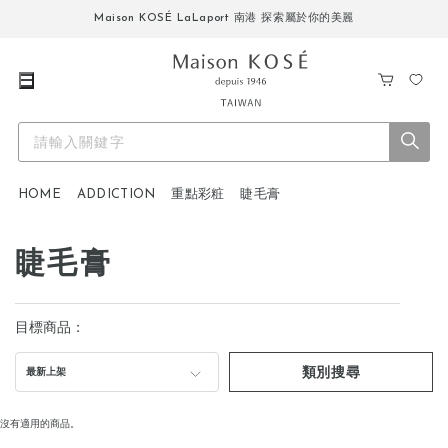
Maison KOSÉ LaLaport 南港 探索屬於你的美麗
購
我
物
的
車
最
愛
HOME
ADDICTION
重點彩粧
睫毛膏
睫毛膏
目標商品：
類別搜尋
最新上架
沒有適用的商品。