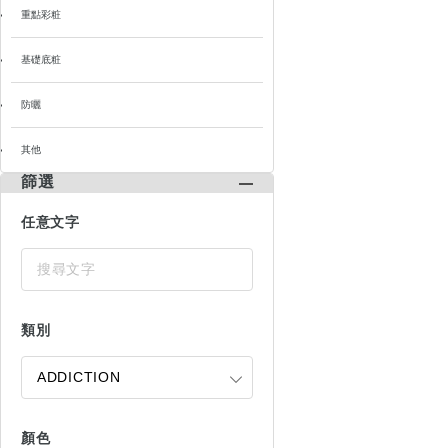
重點彩粧
基礎底粧
防曬
其他
篩選
任意文字
類別
顏色