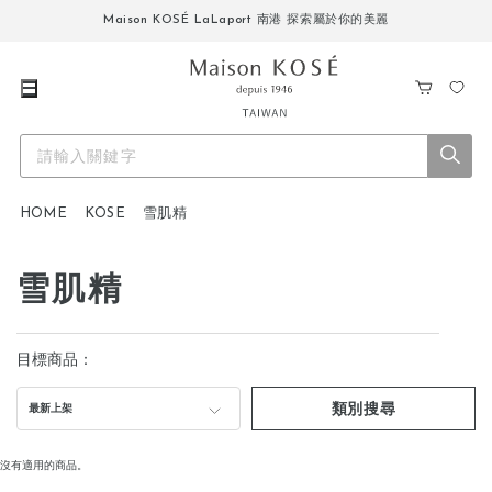
Maison KOSÉ LaLaport 南港 探索屬於你的美麗
購
我
物
的
車
最
愛
HOME
KOSE
雪肌精
雪肌精
目標商品：
類別搜尋
最新上架
沒有適用的商品。