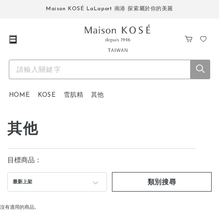
Maison KOSÉ LaLaport 南港 探索屬於你的美麗
購
我
物
的
車
最
愛
HOME
KOSE
雪肌精
其他
其他
目標商品：
類別搜尋
最新上架
沒有適用的商品。