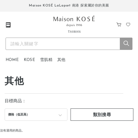
Maison KOSÉ LaLaport 南港 探索屬於你的美麗
購
我
物
的
車
最
愛
HOME
KOSE
雪肌精
其他
其他
目標商品：
類別搜尋
價格（低至高）
沒有適用的商品。