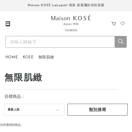
Maison KOSÉ LaLaport 南港 探索屬於你的美麗
購
我
物
的
車
最
愛
HOME
KOSE
無限肌緻
無限肌緻
目標商品：
類別搜尋
最新上架
沒有適用的商品。