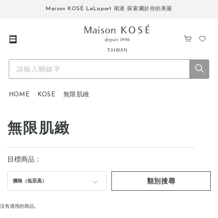
Maison KOSÉ LaLaport 南港 探索屬於你的美麗
購
我
物
的
車
最
愛
HOME
KOSE
無限肌緻
無限肌緻
目標商品：
類別搜尋
價格（低至高）
沒有適用的商品。