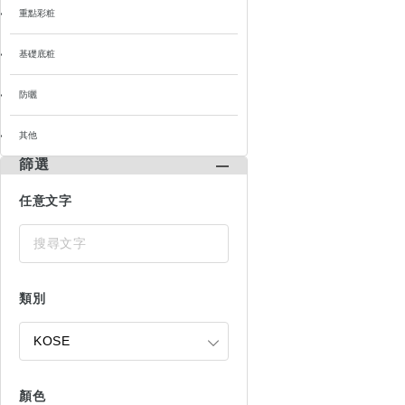
重點彩粧
基礎底粧
防曬
其他
篩選
任意文字
類別
顏色