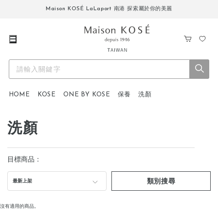
Maison KOSÉ LaLaport 南港 探索屬於你的美麗
購
我
物
的
車
最
愛
HOME
KOSE
ONE BY KOSE
保養
洗顏
洗顏
目標商品：
類別搜尋
最新上架
沒有適用的商品。