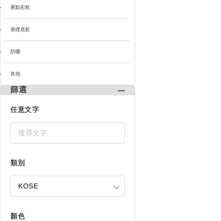
重點彩粧
基礎底粧
防曬
其他
篩選
任意文字
類別
顏色