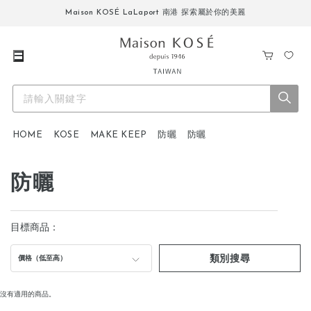
Maison KOSÉ LaLaport 南港 探索屬於你的美麗
購
我
物
的
車
最
愛
HOME
KOSE
MAKE KEEP
防曬
防曬
防曬
目標商品：
類別搜尋
價格（低至高）
沒有適用的商品。