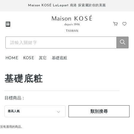
Maison KOSÉ LaLaport 南港 探索屬於你的美麗
購
我
物
的
車
最
愛
HOME
KOSE
其它
基礎底粧
基礎底粧
目標商品：
類別搜尋
最高人氣
沒有適用的商品。