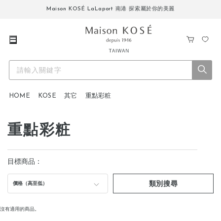
Maison KOSÉ LaLaport 南港 探索屬於你的美麗
購
我
物
的
車
最
愛
HOME
KOSE
其它
重點彩粧
重點彩粧
目標商品：
類別搜尋
價格（高至低）
沒有適用的商品。