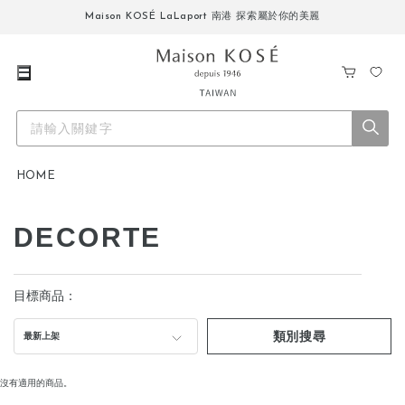
Maison KOSÉ LaLaport 南港 探索屬於你的美麗
購
我
物
的
車
最
愛
HOME
DECORTE
目標商品：
類別搜尋
最新上架
沒有適用的商品。