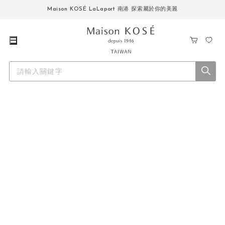
Maison KOSÉ LaLaport 南港 探索屬於你的美麗
購
我
物
的
車
最
愛