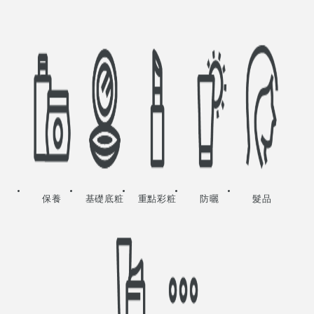
保養
基礎底粧
重點彩粧
防曬
髮品